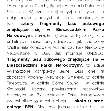
i Hercegowina, Czechy, Francja, Macedonia Północna i
Szwajcaria). W rezultacie tej decyzji, do listy zostało
dołączonych 15 nowych obszarów chronionych, w
tym
cztery fragmenty lasu bukowego
znajdujące się w Bieszczadzkim Parku
Narodowym.
Znalazły się więc w tej samej lidze
unikalnych miejsc przyrodniczych, jak chociażby
Wielka Rafa Koralowa w Australii czy Park Narodowy
Yellowstone w USA. Jak informuje UNESCO,
"
fragmenty lasu bukowego znajdujące się w
Bieszczadzkim Parku Narodowym",
to ściśle
wyznaczone kompleksy leśne. Leżą one na
zboczach Połoniny Wetlińskiej, Smereka, w dolinie
Terebowca, w dolinie Górnej Solinki i w dolinie
Wołosatki. Łączna powierzchnia rezerwatów
bukowych w Bieszczadzkim Parku Narodowym
wynosi blisko 3300 hai o obejmuje
około 11 proc.
całego BPN.
Dlaczego jednak właśnie buki w