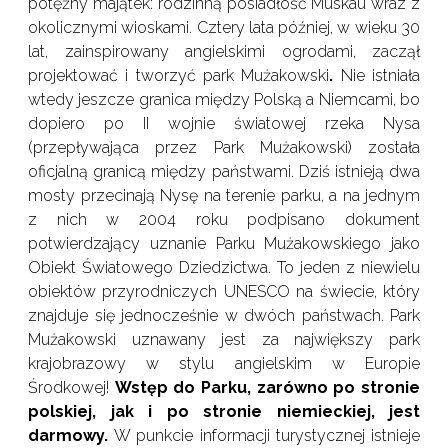
potężny majątek: rodzinną posiadłość Muskau wraz z
okolicznymi wioskami. Cztery lata później, w wieku 30
lat, zainspirowany angielskimi ogrodami, zaczął
projektować i tworzyć park Mużakowski
.
Nie istniała
wtedy jeszcze granica między Polską a Niemcami, bo
dopiero po II wojnie światowej rzeka Nysa
(przepływająca przez Park Mużakowski) została
oficjalną granicą między państwami. Dziś istnieją dwa
mosty przecinają Nysę na terenie parku, a na jednym
z nich w 2004 roku podpisano dokument
potwierdzający uznanie Parku Mużakowskiego jako
Obiekt Światowego Dziedzictwa. To jeden z niewielu
obiektów przyrodniczych UNESCO na świecie, który
znajduje się jednocześnie w dwóch państwach. Park
Mużakowski uznawany jest za największy park
krajobrazowy w stylu angielskim w Europie
Środkowej!
Wstęp do Parku, zarówno po stronie
polskiej, jak i po stronie niemieckiej, jest
darmowy.
W punkcie informacji turystycznej istnieje