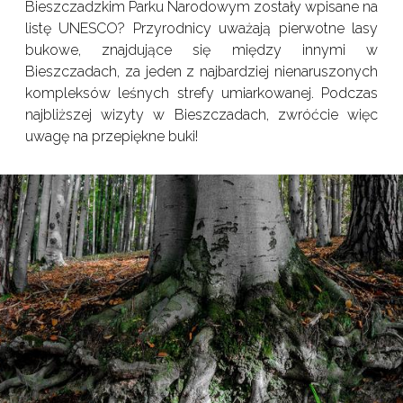
Bieszczadzkim Parku Narodowym zostały wpisane na
listę UNESCO? Przyrodnicy uważają pierwotne lasy
bukowe, znajdujące się między innymi w
Bieszczadach, za jeden z najbardziej nienaruszonych
kompleksów leśnych strefy umiarkowanej. Podczas
najbliższej wizyty w Bieszczadach, zwróćcie więc
uwagę na przepiękne buki!