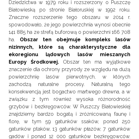
Dziedzictwa w 1979 roku i rozszerzony o Puszczę
Białowieską po stronie Białoruskiej w 1992 roku.
Znaczne rozszerzenie tego obszaru w 2014 r.
spowodowało, że jego powierzchnia wynosi obecnie
141 885 ha ze strefą buforową o powierzchni 166 708
ha.
Obszar ten obejmuje kompleks lasów
nizinnych, które są charakterystyczne dla
ekoregionu lądowych lasów mieszanych
Europy Środkowej.
Obszar ten ma wyjątkowe
znaczenie dla ochrony przyrody ze względu na dużą
powierzchnię lasów pierwotnych, w których
zachodzą naturalne procesy. Naturalną tego
konsekwencją jest bogactwo martwego drewna, a w
związku z tym również wysoka różnorodność
grzybów i bezkręgowców. W Puszczy Białowieskiej
znajdziemy bardzo bogatą i zróżnicowaną faunę i
florę, w tym 59 gatunków ssaków, ponad 250
gatunków ptaków, 13 gatunków płazów, 7 gatunków
gadów i ponad 12 000 gatunków bezkręgowców.