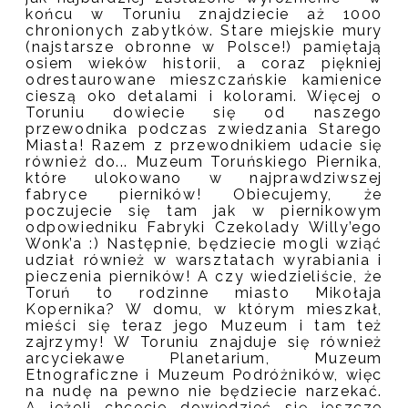
końcu w Toruniu znajdziecie aż 1000
chronionych zabytków. Stare miejskie mury
(najstarsze obronne w Polsce!) pamiętają
osiem wieków historii, a coraz piękniej
odrestaurowane mieszczańskie kamienice
cieszą oko detalami i kolorami. Więcej o
Toruniu dowiecie się od naszego
przewodnika podczas zwiedzania Starego
Miasta! Razem z przewodnikiem udacie się
również do... Muzeum Toruńskiego Piernika,
które ulokowano w najprawdziwszej
fabryce pierników! Obiecujemy, że
poczujecie się tam jak w piernikowym
odpowiedniku Fabryki Czekolady Willy’ego
Wonk’a :) Następnie, będziecie mogli wziąć
udział również w warsztatach wyrabiania i
pieczenia pierników! A czy wiedzieliście, że
Toruń to rodzinne miasto Mikołaja
Kopernika? W domu, w którym mieszkał,
mieści się teraz jego Muzeum i tam też
zajrzymy! W Toruniu znajduje się również
arcyciekawe Planetarium, Muzeum
Etnograficzne i Muzeum Podróżników, więc
na nudę na pewno nie będziecie narzekać.
A jeżeli chcecie dowiedzieć się jeszcze