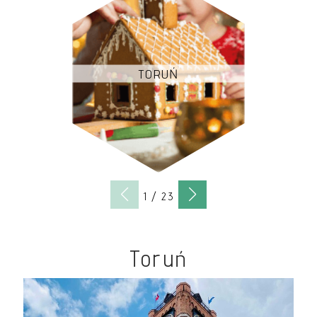
TORUŃ
1
/
23
Toruń